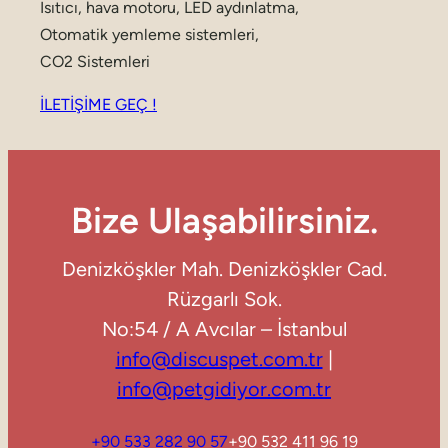
Isıtıcı, hava motoru, LED aydınlatma,
Otomatik yemleme sistemleri,
CO2 Sistemleri
İLETİŞİME GEÇ !
Bize Ulaşabilirsiniz.
Denizköşkler Mah. Denizköşkler Cad.
Rüzgarlı Sok.
No:54 / A Avcılar – İstanbul
info@discuspet.com.tr
|
info@petgidiyor.com.tr
+90 533 282 90 57
+90 532 411 96 19